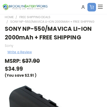
HOME
FREE SHIPPING DEALS
SONY NP-550/MAVICA LI-ION 2000MAH + FREE SHIPPING
SONY NP-550/MAVICA LI-ION
2000mAh + FREE SHIPPING
Sony
Write a Review
MSRP:
$37.90
$34.99
(You save
$2.91
)