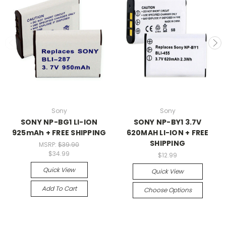
Sony
Sony
SONY NP-BG1 LI-ION
SONY NP-BY1 3.7V
925mAh + FREE SHIPPING
620MAH LI-ION + FREE
SHIPPING
MSRP:
$39.90
$34.99
$12.99
Quick View
Quick View
Add To Cart
Choose Options