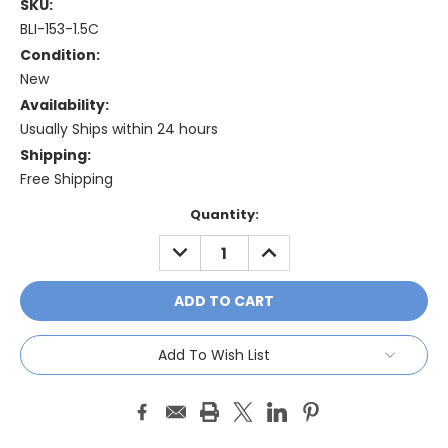
SKU:
BLI-153-1.5C
Condition:
New
Availability:
Usually Ships within 24 hours
Shipping:
Free Shipping
Current
Quantity:
Stock:
DECREASE
INCREASE
QUANTITY:
QUANTITY:
Add To Wish List